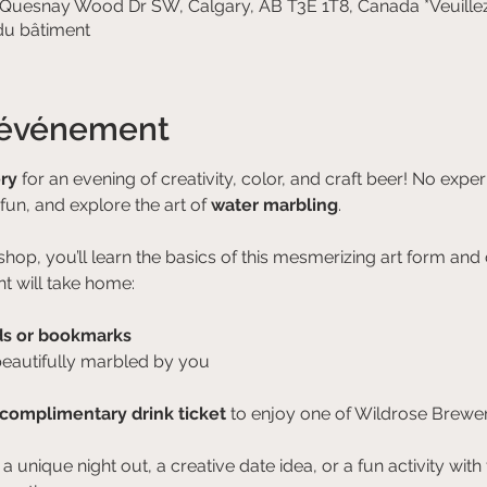
 Quesnay Wood Dr SW, Calgary, AB T3E 1T8, Canada *Veuillez
 du bâtiment
l'événement
ry
 for an evening of creativity, color, and craft beer! No expe
un, and explore the art of 
water marbling
.
hop, you’ll learn the basics of this mesmerizing art form an
nt will take home:
ds or bookmarks
beautifully marbled by you
complimentary drink ticket
 to enjoy one of Wildrose Brewery
 unique night out, a creative date idea, or a fun activity with f