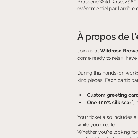
Brasserie Wild Rose, 4580
événementiel par l'arrière
À propos de 
Join us at 
Wildrose Brewe
come ready to relax, have f
During this hands-on works
kind pieces. Each participa
Custom greeting car
One 100% silk scarf
, 
Your ticket also includes a 
while you create.
Whether you’re looking for a