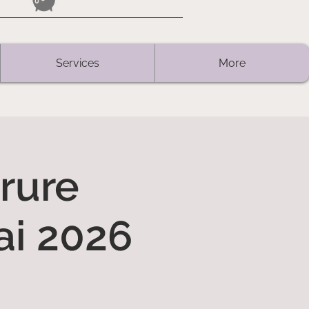
Services
More
rure
ai 2026