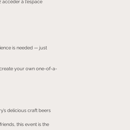
 accéder à l'espace
rience is needed — just 
d create your own one-of-a-
’s delicious craft beers 
riends, this event is the 