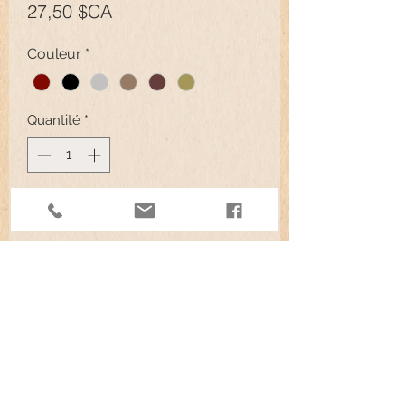
Prix
27,50 $CA
Couleur
*
Quantité
*
Ajouter au panier
Les sprays de peinture pour le
cinéma sont spécialement conçus
pour les peintres de décors
professionnels. Ils s'enlèvent
facilement des matériaux non poreux
et se déclinent en teintes adaptées
au vieillissement des accessoires et