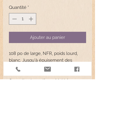
original
promotionnel
Quantité
*
Ajouter au panier
108 po de large, NFR, poids lourd,
blanc. Jusqu'à épuisement des
stocks.
Consultez la section « Matériaux pour
commandes personnalisées » si ce
produit est en rupture de stock.
Read More