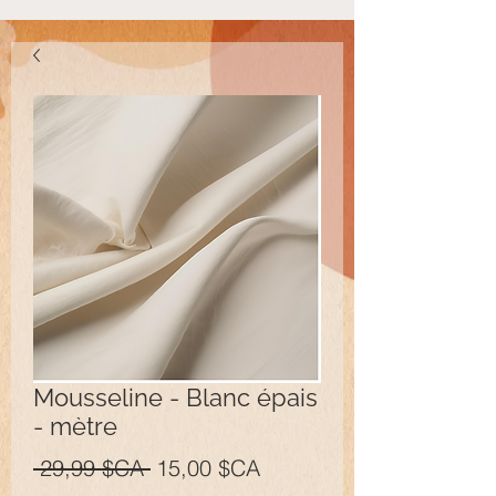
Mousseline - Blanc épais
- mètre
Prix
Prix
 29,99 $CA 
15,00 $CA