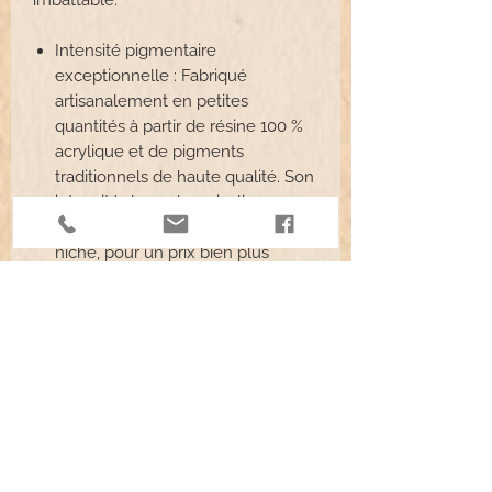
Intensité pigmentaire
exceptionnelle : Fabriqué
artisanalement en petites
quantités à partir de résine 100 %
acrylique et de pigments
traditionnels de haute qualité. Son
intensité de couleur rivalise avec
celle des grandes marques de
niche, pour un prix bien plus
abordable.
Consistance « crémeuse »
polyvalente : Une texture lisse, de
viscosité moyenne, qui s'étale
facilement pour une couverture à
grande échelle, mais reste
suffisamment épaisse pour un
travail au pinceau précis.
Durabilité légendaire : Conçue