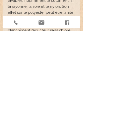
lavables, notamment le coton, le lin,
la rayonne, la soie et le nylon. Son
effet sur le polyester peut être limité
et dépend de sa teinture industrielle.
Le décolorant est un agent de
blanchiment réducteur sans chlore
qui, contrairement à l'eau de Javel,
n'abîme pas les tissus lavables. La
méthode la plus efficace consiste à le
faire mijoter à feu doux tout au long
du processus. Certains tissus perdent
leur couleur en seulement 10
minutes, tandis que d'autres peuvent
nécessiter une à deux heures pour
obtenir une teinte crème. Pour de
légères modifications de couleur,
comme raviver l'éclat du blanc ou
éliminer les taches sur les tissus
blancs, il est possible d'utiliser le
décolorant en machine. Le