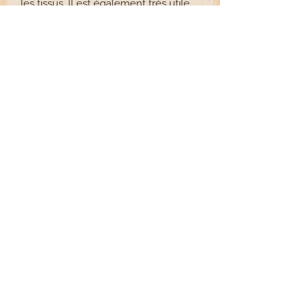
les tissus. Il est également très utile
comme lubrifiant général pour les
articulations, les charnières, les
glissières, les lames, etc.
Aérosol inflammable. Ne pas
appliquer le silicone Super Slip sur
des surfaces susceptibles d'être
peintes ou recouvertes d'un autre
revêtement. Cela nuirait à
l'adhérence de ce dernier. Éviter de
pulvériser sur les sols, car cela les
rend très glissants.
Volume : 414 ml (14 onces)
Read More