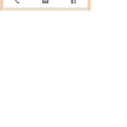
soins
Votre billet comprend également un
coupon pour une boisson gratuite
afin de déguster l'une des
délicieuses bières artisanales de la
brasserie Wildrose pendant que vous
créez.
Que vous recherchiez une soirée
originale, une idée de rendez-vous
créatif ou une activité amusante
entre amis, cet événement est le
mélange parfait d'art et de détente.
80 $ par personne
📅
26 février 2026, 19h00 - 21h00
📍
Brasserie Wildrose